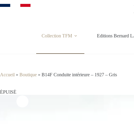
Passer
au
contenu
Collection TFM
Editions Bernar
Accueil
»
Boutique
»
B14F Conduite intérieure – 1927 – Gris
ÉPUISÉ