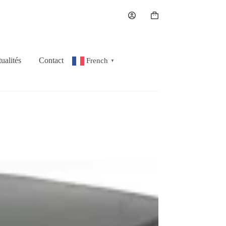
Panier
d’achat
ualités
Contact
French
▼