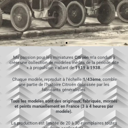
Ma passion pour les miniatures
Citroën
m’a conduit à
créer une collection de modèles inédits de la période dite
« à propulsion » allant de
1919 à 1938.
Chaque modèle, reproduit à l’échelle
1/43ème
, comble
Editions Bernard
une partie de l’histoire Citroën délaissée par les
LAURENT
fabricants généralistes.
Tous les modèles sont des originaux, fabriqués, montés
et peints manuellement en France (3 à 4 heures par
Le spécialiste des Citroën à
modèle).
propulsion de 1919 à 1938
La production est limitée de 20 à 30 exemplaires toutes