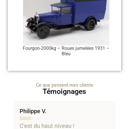
e
politique de confidentialité
décrivant la
Fourgon-2000kg – Roues jumelées 1931 –
SCRIS
Bleu
uis pas intéressé.
Ce que pensent mes clients
Témoignages
Philippe V.
F







C'est du haut niveau !
B