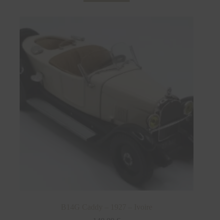
B14G Caddy – 1927 – Ivoire