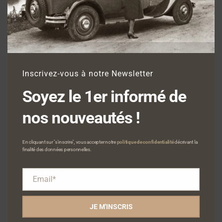
B14G Sport Radiateur usine – 1928 – Rouge
Lire la suite
ÉPUISÉ
Inscrivez-vous à notre Newsletter
Soyez le 1er informé de
nos nouveautés !
En cliquant sur "s'inscrire", vous accepter notre
politique de confidentialité
décrivant la
finalité des données personnelles.
Email*
Email*
JE M'INSCRIS