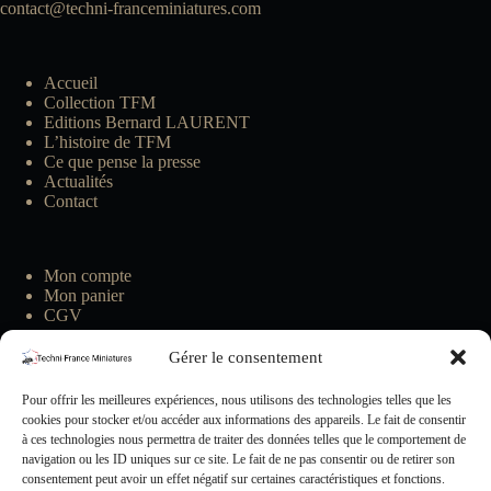
contact@techni-franceminiatures.com
Accueil
Collection TFM
Editions Bernard LAURENT
L’histoire de TFM
Ce que pense la presse
Actualités
Contact
Mon compte
Mon panier
CGV
Gérer le consentement
Pour offrir les meilleures expériences, nous utilisons des technologies telles que les
cookies pour stocker et/ou accéder aux informations des appareils. Le fait de consentir
à ces technologies nous permettra de traiter des données telles que le comportement de
navigation ou les ID uniques sur ce site. Le fait de ne pas consentir ou de retirer son
consentement peut avoir un effet négatif sur certaines caractéristiques et fonctions.
Insrivez-vous à notre Newsletter !