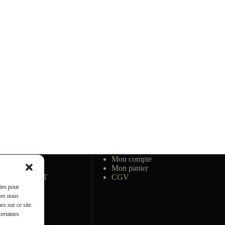
Mon compte
FM
Mon panier
rnard LAURENT
CGV
 TFM
kies pour
a presse
ies nous
s sur ce site.
certaines