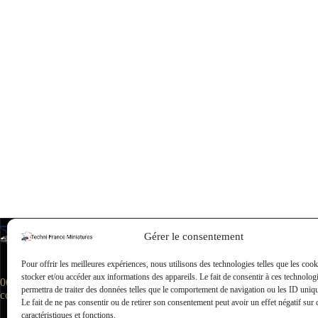
Accueil
Gérer le consentement
Collection T
Editions Be
L’histoire de
Pour offrir les meilleures expériences, nous utilisons des technologies telles que les coo
Ce que pense l
stocker et/ou accéder aux informations des appareils. Le fait de consentir à ces technolog
06.81.21.75.84
Actualités
permettra de traiter des données telles que le comportement de navigation ou les ID unique
contact@techni-franceminiatures.com
Contact
Le fait de ne pas consentir ou de retirer son consentement peut avoir un effet négatif sur 
caractéristiques et fonctions.