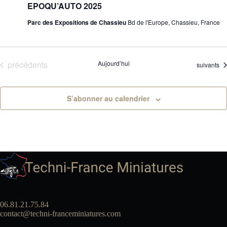
EPOQU’AUTO 2025
Parc des Expositions de Chassieu
Bd de l'Europe, Chassieu, France
Évènements
précédents
Aujourd’hui
Évènemen
suivants
S’abonner au calendrier
06.81.21.75.84
contact@techni-franceminiatures.com